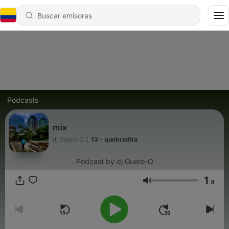
Podcasts
mix
dj Guero-O
|
13 - quebradita
Podcast by dj Guero-O
1
x
Volumen