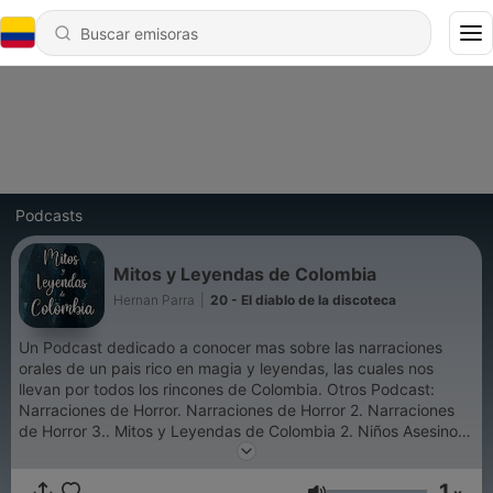
Podcasts
Mitos y Leyendas de Colombia
Hernan Parra
|
20 - El diablo de la discoteca
Un Podcast dedicado a conocer mas sobre las narraciones
orales de un pais rico en magia y leyendas, las cuales nos
llevan por todos los rincones de Colombia. Otros Podcast:
Narraciones de Horror. Narraciones de Horror 2. Narraciones
de Horror 3.. Mitos y Leyendas de Colombia 2. Niños Asesinos
Top 20: Mejores Videojuegos de Terror
1