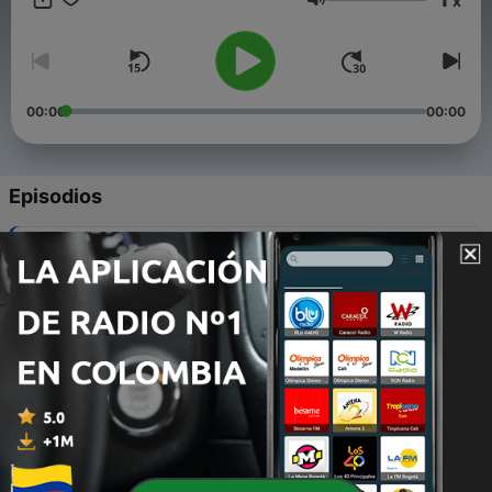
x
Volumen
00:00
00:00
Episodios
-
20
El diablo de la discoteca
05 mayo 2021
-
19
Mirthayu
03 mayo 2021
-
18
El Riviel
30 abr. 2021
-
17
La Dama Tapada
28 abr. 2021