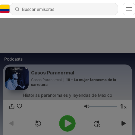
Podcasts
Casos Paranormal
Casos Paranormal
|
18 - La mujer fantasma de la
carretera
Historias paranormales y leyendas de México
1
x
Volumen