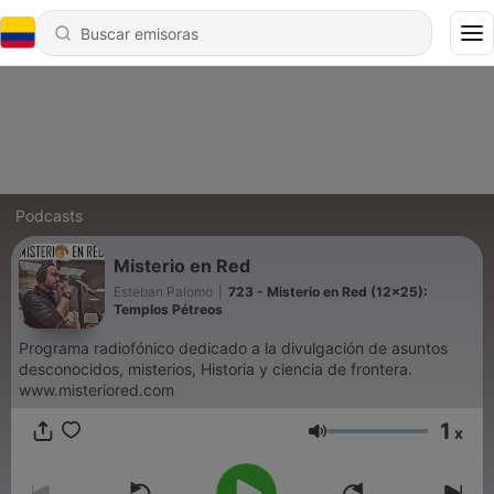
Podcasts
Misterio en Red
Esteban Palomo
|
723 - Misterio en Red (12×25):
Templos Pétreos
Programa radiofónico dedicado a la divulgación de asuntos
desconocidos, misterios, Historia y ciencia de frontera.
www.misteriored.com
1
x
Volumen