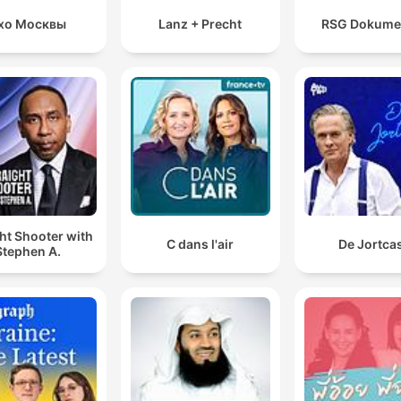
хо Москвы
Lanz + Precht
RSG Dokume
ht Shooter with
C dans l'air
De Jortca
Stephen A.