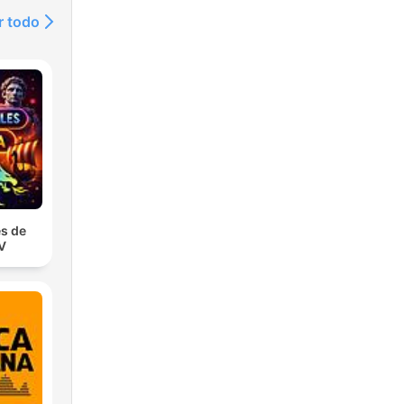
r todo
s de
TV