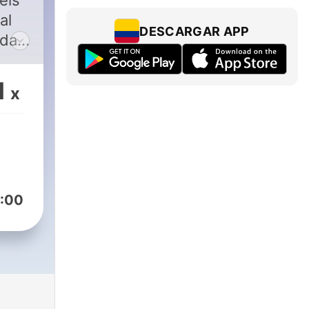
eis"
al
DESCARGAR APP
da a
io
1
x
em
sse
vem
an
:00