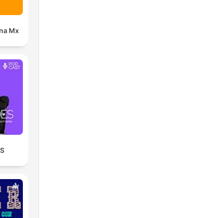
ana Mx
ÉS