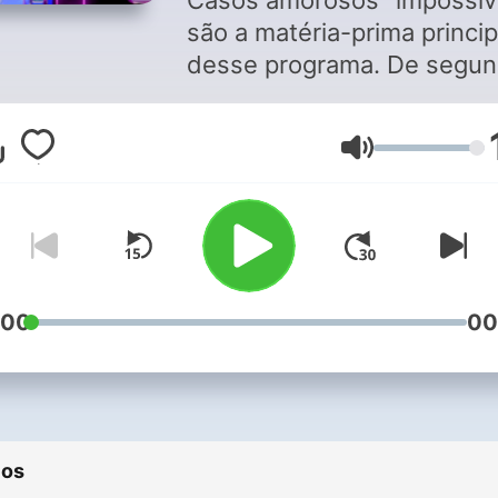
Casos amorosos "impossív
são a matéria-prima princip
desse programa. De segun
sexta, Lígia Mendes e Otav
Andrade aconselham os
Volumen
corações abandonados s
passar a mão na cabeça. E
é o Missão Impossível Jo
Pan. Segue a gente no
Instagram: @ligiamendes e
@missaoimpossiveljovemp
:00
00
ios