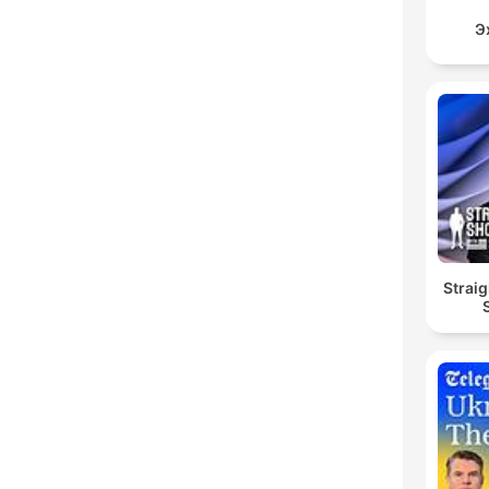
Э
Straig