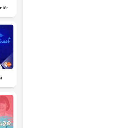
ntêr
st