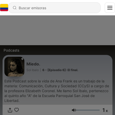
Podcasts
Miedo.
Sol Ibalo
|
6 - [Episodio 6]: El final.
Este Podcast sobre la vida de Ana Frank es un trabajo de la
materia: Comunicación, Cultura y Sociedad (CCyS) a cargo de
la profesora Elizabeth Coronel. Me llamo Sol Ibalo, pertenezco
al quinto año "A" de la Escuela Parroquial San José de
Libertad.
1
x
Volumen