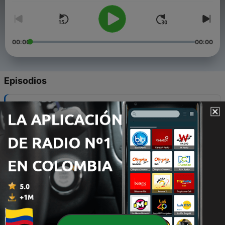
00:00
00:00
Episodios
-
6
[Episodio 6]: El final.
13 nov. 2020
-
5
[Episodio 5]: El descanso.
13 nov. 2020
-
4
[Episodio 4]: El alivio.
13 nov. 2020
-
3
[Episodio 3]: La casa de atrás.
12 nov. 2020