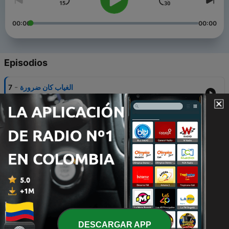
00:00
00:00
Episodios
-
7
الغياب كان ضرورة
08 ene. 2026
-
6
استشراف رمضان | بين التوبة والتغيير الحقيقي
30 mar. 2024
-
5
شعاع النور في زمن الشدائد
22 mar. 2024
-
4
استمر في السعي
09 ago. 2023
-
3
أنت تقدر
DESCARGAR APP