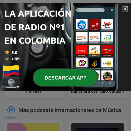
BOLEROS EN VOCES
Solo Salsa
SALSERAS
DESCARGAR APP
Mezclas Viejo Chucho Dj
Programa de Música
(Mixes)
Ranchera con Lalo Catalán
Más podcasts internacionales de Música