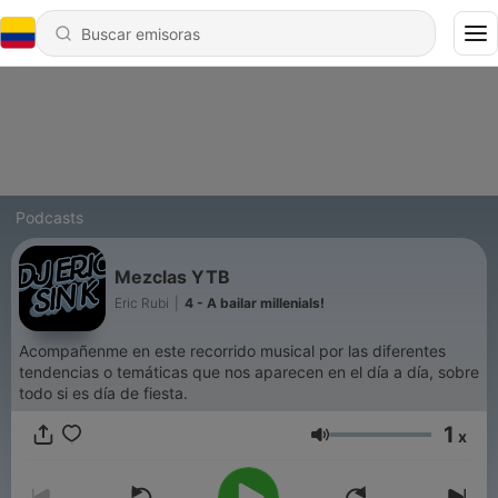
Podcasts
Mezclas YTB
Eric Rubi
|
4 - A bailar millenials!
Acompañenme en este recorrido musical por las diferentes
tendencias o temáticas que nos aparecen en el día a día, sobre
todo si es día de fiesta.
1
x
Volumen