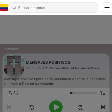
Podcasts
MENSAJES POSITIVOS
Carlos Polo
|
2 - Es casualidad el llamado de Dios?
Mensajes positivos para cada persona que tenga la necesidad
de tener a Dios en su corazón.
1
x
Volumen