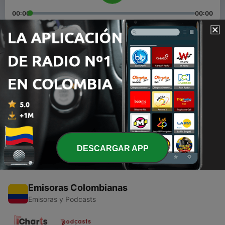
00:00
00:00
Episodios
-
2
Es casualidad el llamado de Dios?
11 jul. 2020
-
1
Bajo la voluntad de Dios
09 jul. 2020
DESCARGAR APP
Emisoras Colombianas
Emisoras y Podcasts