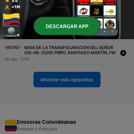
Martín FM
07 ago. 2026
-
195798
"Aceptar la Cruz es Salvarse” | Homilía,
Viernes XVIII Semana del T.O. (07-08-2026) |
DESCARGAR APP
P. Santiago M.
07 ago. 2026
-
195797
MISA DE LA TRANSFIGURACIÓN DEL SEÑOR
(06-08-2026) PBRO. SANTIAGO MARTÍN, FM
06 ago. 2026
Mostrar más episodios
Emisoras Colombianas
Emisoras y Podcasts