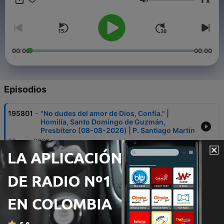
x
bit.ly/IvooxMagnificatTV en bit.ly/SpotifyMagnificatTV y en
Volumen
bit.ly/GooglePodcastMagnificatTV Contacto:
magnificattv.podcast@gmail.com
00:00
00:00
Episodios
-
195801
"No dudes del amor de Dios, Confía." |
Homilía, Santo Domingo de Guzmán,
Presbítero (08-08-2026) | P. Santiago Martín
08 ago. 2026
-
195800
Santa Misa de Hoy, Santo Domingo de
Guzmán, Presbítero (08-08-2026) P.
Santiago Martín, FM
08 ago. 2026
-
195799
Santa Misa de Hoy, Viernes XVIII semana del
Tiempo Ordinario (07-08-2026) P. Santiago