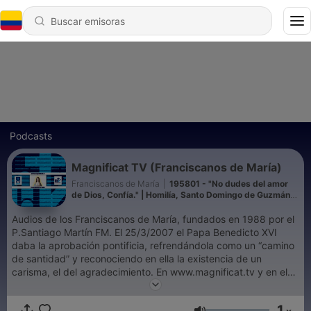
Podcasts
Magnificat TV (Franciscanos de María)
Franciscanos de María
|
195801 - "No dudes del amor
de Dios, Confía." | Homilía, Santo Domingo de Guzmán,
Presbítero (08-08-2026) | P. Santiago Martín
Audios de los Franciscanos de María, fundados en 1988 por el
P.Santiago Martín FM. El 25/3/2007 el Papa Benedicto XVI
daba la aprobación pontificia, refrendándola como un “camino
de santidad” y reconociendo en ella la existencia de un
carisma, el del agradecimiento. En www.magnificat.tv y en el
canal de YouTube bit.ly/YouTubeMagnificatTV se encuentran
sus videos. Los audios se encuentran en
1