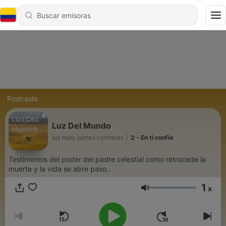
Podcasts
Luz Del Mundo
luz mary jaimes contreras
|
2 - En ti confío
Testimonios del poder del padre celestial como retrocede la
muerte y la vida se abre paso..
1
x
Volumen