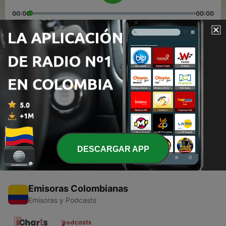
00:00
00:00
Episodios
-
2
En ti confío
06 feb. 2021
-
1
Primer episodio
30 ago. 2020
DESCARGAR APP
Emisoras Colombianas
Emisoras y Podcasts