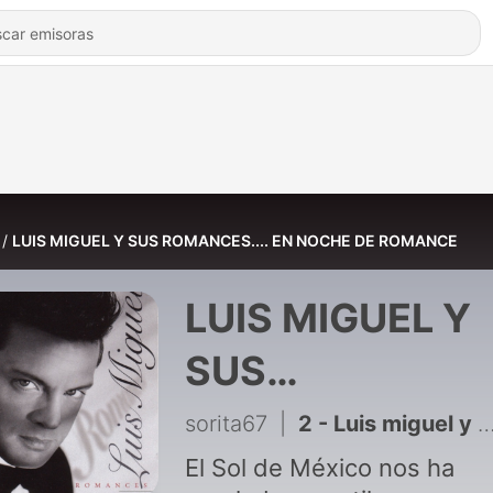
LUIS MIGUEL Y SUS ROMANCES.... EN NOCHE DE ROMANCE
LUIS MIGUEL Y
SUS
ROMANCES.... 
sorita67
|
2 - Luis miguel y sus romances en noche de romance
NOCHE DE
El Sol de México nos ha