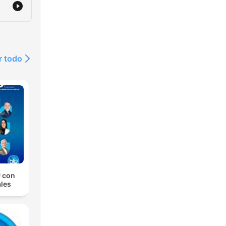
r todo
 con
les