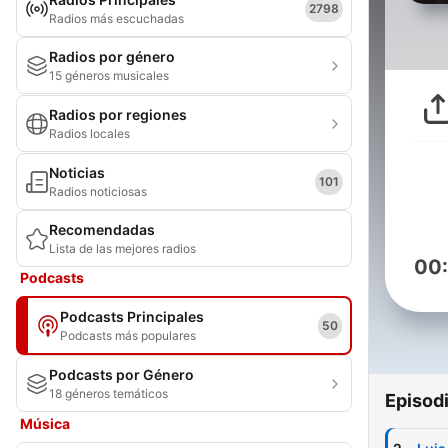
2798
Radios más escuchadas
Radios por género
15 géneros musicales
Radios por regiones
Radios locales
Noticias
101
Radios noticiosas
Recomendadas
Lista de las mejores radios
00
Podcasts
Podcasts Principales
50
Podcasts más populares
Podcasts por Género
18 géneros temáticos
Episod
Música