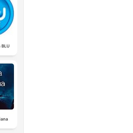
s BLU
iana