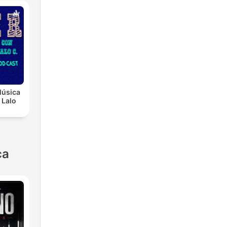
Música
 Lalo
ca