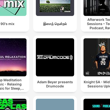
Afterwork T
90's mix
இசைத் தென்றல்
Sessions – T
Podcast, Ra
Hypnotic Te
Mixes
ep Meditation
Adam Beyer presents
Knight SA - Mi
ic - Relaxing
Drumcode
Sessions Up
ic for Sleep,
editation &
Relaxation