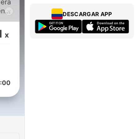
en
DESCARGAR APP
1
x
 O
n
adio
:00