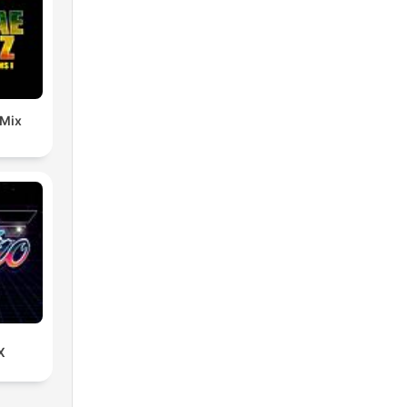
 Mix
X