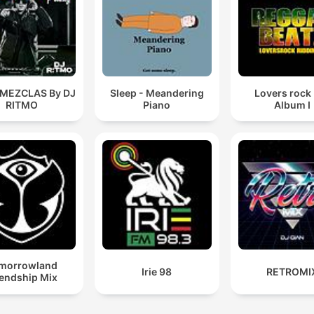
 MEZCLAS By DJ
Sleep - Meandering
Lovers rock
RITMO
Piano
Album I
morrowland
Irie 98
RETROMI
iendship Mix