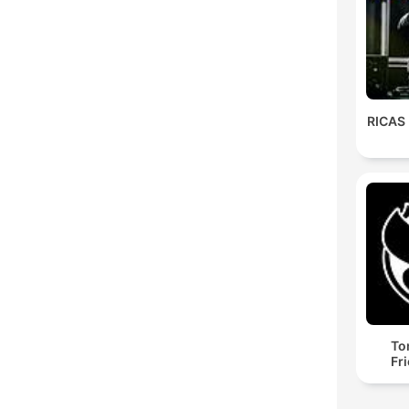
RICAS
To
Fr