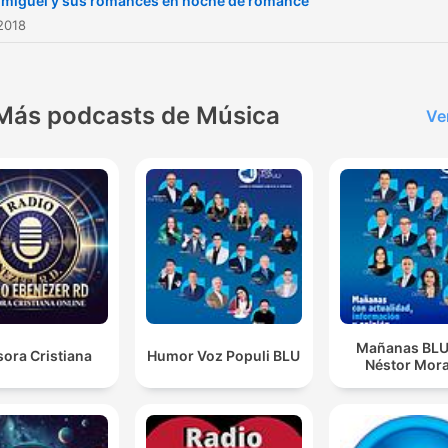
 miguel y sus romances en noche de romance
2018
Más podcasts de Música
Ve
Mañanas BLU
ora Cristiana
Humor Voz Populi BLU
Néstor Mora