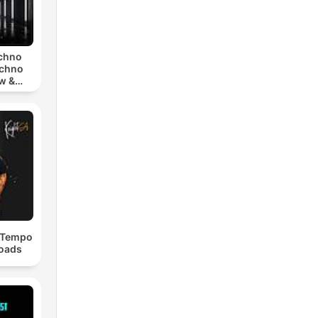
echno
echno
w &
chno
dTempo
loads