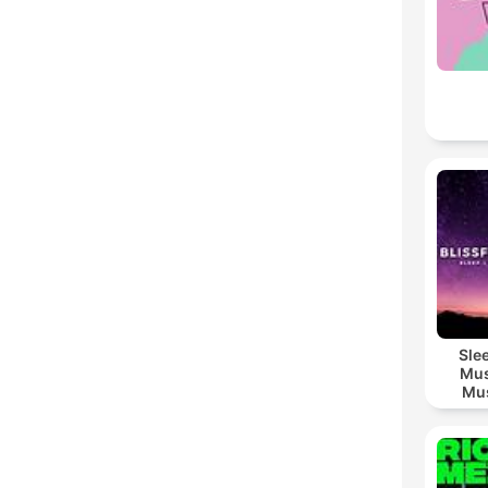
Sle
Mus
Mus
M