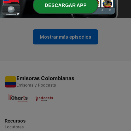
-
2
La gestione dei portafogli finanziari; tra
DESCARGAR APP
sostenibilità e ricerca della performance (Turrini
Vita, Ceccherini, D'Imperio)
01 mar. 2021
Mostrar más episodios
Emisoras Colombianas
Emisoras y Podcasts
Recursos
Locutores