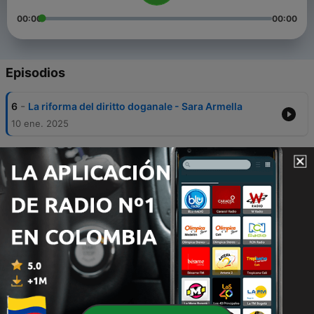
00:00
00:00
Episodios
-
6
La riforma del diritto doganale - Sara Armella
10 ene. 2025
-
5
Conoscere la giusta distanza - conversazione con
Anja Puntari (di Ana Laura Esposito)
02 feb. 2022
-
4
Parliamoci chiaro. La comunicazione efficace può
cambiarti la vita (Ferracin, Giraudo)
07 nov. 2021
-
3
Time to Mind (Gian Carlo Cocco - Università e-
Campus)
17 mar. 2021