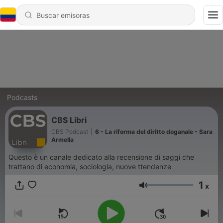
Podcasts
CBS Libri
CBS Podcast
|
6 - La riforma del diritto doganale - Sara
Armella
Questo è un canale dedicato alla recensione di saggi che
trattano di economia, sociologia, nuove ttendenze
1
x
Volumen