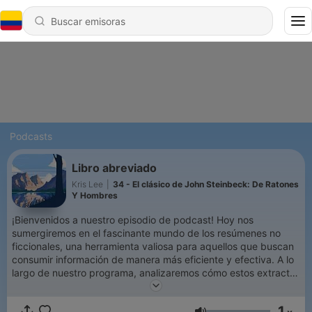
Podcasts
Libro abreviado
Kris Lee
|
34 - El clásico de John Steinbeck: De Ratones
Y Hombres
¡Bienvenidos a nuestro episodio de podcast! Hoy nos
sumergiremos en el fascinante mundo de los resúmenes no
ficcionales, una herramienta valiosa para aquellos que buscan
consumir información de manera más eficiente y efectiva. A lo
largo de nuestro programa, analizaremos cómo estos extractos
concisos y cuidadosamente elaborados permiten a los lectores
obtener una comprensión sólida del contenido de un libro sin
1