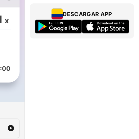
gia
DESCARGAR APP
1
x
:00