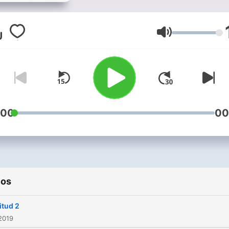
punto de vista sobre la ma
de la ley de la atracción y
todos los temas que se
Volumen
desglosan partiendo de la
magia !
:00
00
ios
itud 2
2019