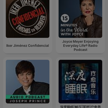
Joyce Meyer Enjoying
Iker Jiménez Confidencial
Everyday Life® Radio
Podcast
深度睡眠|解压|冥想|疗愈养