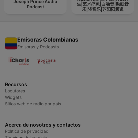
Joseph Prince Audio
生|艺术疗愈|白噪音|助眠音
Podcast
乐|轻音乐|苏阳阳频道
Emisoras Colombianas
Emisoras y Podcasts
Recursos
Locutores
Widgets
Sitios web de radio por país
Acerca de nosotros y contactos
Política de privacidad
Términos del servicio