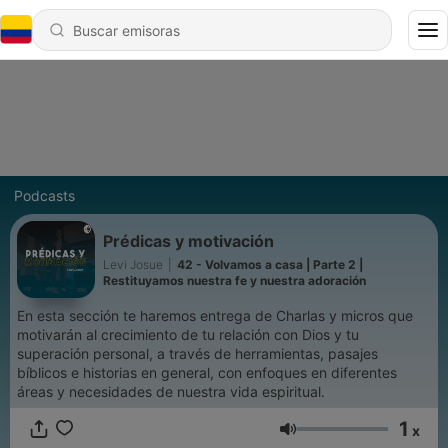
Podcasts
Prédicas y motivación
Levi Josue
|
42 - Volvamos a casa | Parte 2 |
Restituyamos nuestra fe y nuestra adoración
En esta sección te haremos entrega de Charlas y micros que
motivarán al crecimiento de tu relación con Dios y tu
superación personal, a través de herramientas, pasajes
bíblicos e historias en general, con enfoques en diferentes
áreas y necesidades de nuestra vida espiritual.
1
x
Volumen