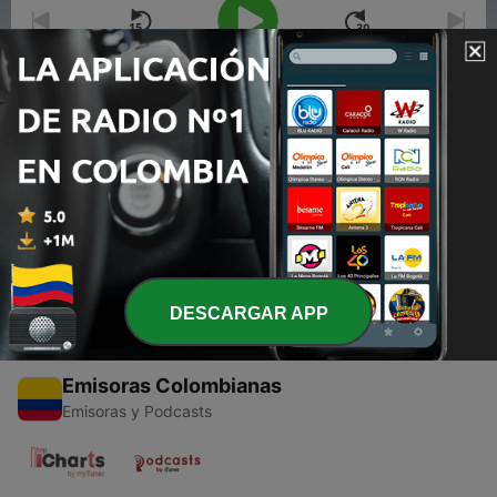
00:00
00:00
Episodios
-
1
Mix Latin Pop Vol1
25 mar. 2020
DESCARGAR APP
Emisoras Colombianas
Emisoras y Podcasts