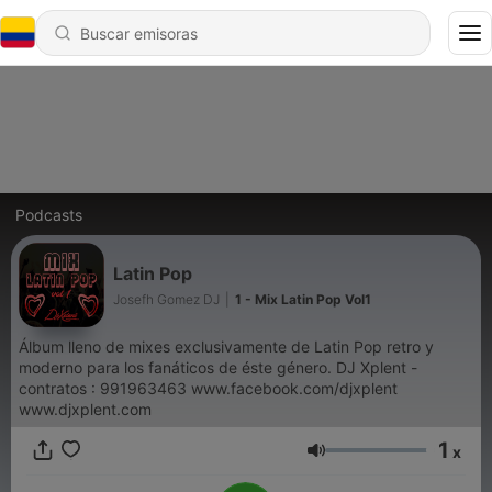
Podcasts
Latin Pop
Josefh Gomez DJ
|
1 - Mix Latin Pop Vol1
Álbum lleno de mixes exclusivamente de Latin Pop retro y
moderno para los fanáticos de éste género. DJ Xplent -
contratos : 991963463 www.facebook.com/djxplent
www.djxplent.com
1
x
Volumen