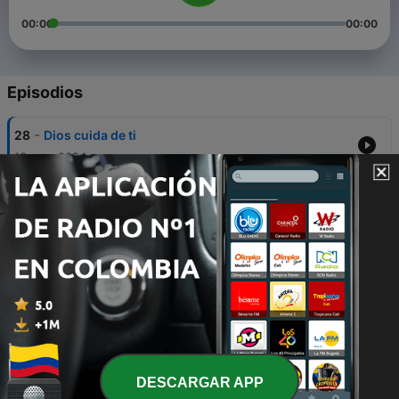
00:00
00:00
Episodios
-
28
Dios cuida de ti
13 ago. 2024
-
27
Habla no Temas
02 ago. 2024
-
26
Pídele al Espíritu Santo que sea tu guia
31 jul. 2024
-
25
El Amor de Dios
06 mayo 2024
-
24
Servir a Dios trae recompensa
DESCARGAR APP
09 mayo 2023