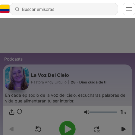
Podcasts
La Voz Del Cielo
Pastora Angy Urquijo
|
28 - Dios cuida de ti
En cada episodio de la voz del cielo, escucharas palabras de
vida que alimentarán tu ser interior.
1
x
Volumen