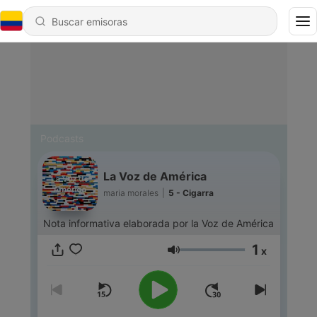
Podcasts
La Voz de América
maria morales
|
5 - Cigarra
Nota informativa elaborada por la Voz de América
1
x
Volumen