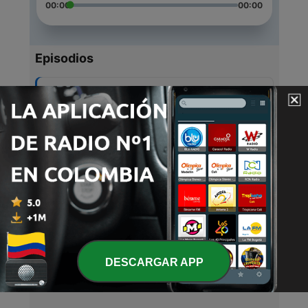
00:00
00:00
Episodios
-
5
Cigarra
18 jun. 2021
-
4
Biden y Putín
18 jun. 2021
-
3
Venezonalos
18 jun. 2021
-
2
Vacuna Covid-19
18 jun. 2021
DESCARGAR APP
-
1
La Voz de América
18 jun. 2021