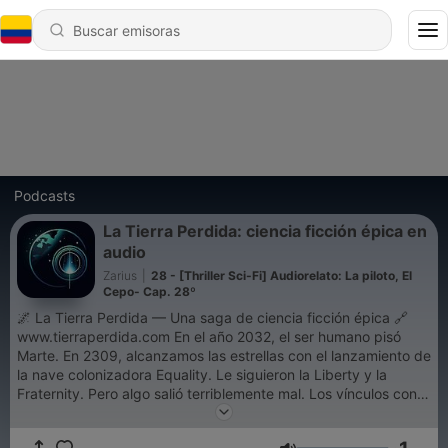
Podcasts
La Tierra Perdida: ciencia ficción épica en
audio
Zarius
|
28 - [Thriller Sci-Fi] Audiorelato: La piloto, El
Cepo- Cap. 28º
🌌 La Tierra Perdida — Una saga de ciencia ficción épica 🔗
www.tierraperdida.com En el año 2032, el ser humano pisó
Marte. En 2309, alcanzamos las estrellas con el lanzamiento de
la nave colonizadora Equality. Le siguieron la Liberty y la
Fraternity. Pero algo salió terriblemente mal. Los vínculos con
la Tierra se perdieron. Las naves colonizadoras,
incomunicadas, se vieron obligadas a sobrevivir por su cuenta.