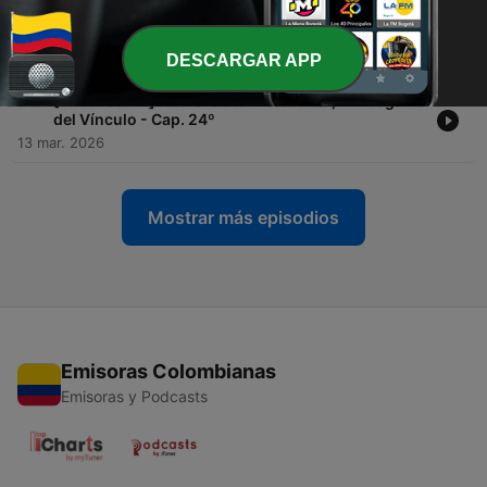
-
25
[Thriller Sci-Fi] Audiorelato: La piloto, Acorralada
- Cap. 25º
10 abr. 2026
DESCARGAR APP
-
24
[Tribal Sci-Fi] Audiorelato: El cazador, El Desgarro
del Vínculo - Cap. 24º
13 mar. 2026
Mostrar más episodios
Emisoras Colombianas
Emisoras y Podcasts