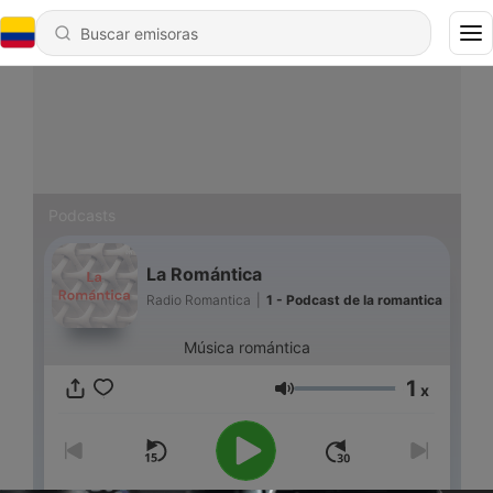
Podcasts
La Romántica
Radio Romantica
|
1 - Podcast de la romantica
Música romántica
1
x
Volumen