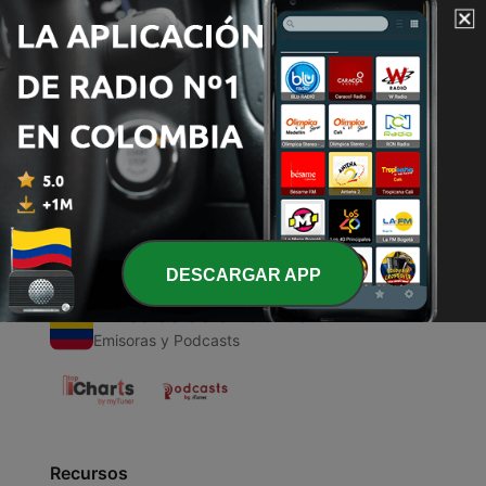
00:00
00:00
Episodios
-
1
Podcast de la romantica
05 jun. 2021
DESCARGAR APP
Emisoras Colombianas
Emisoras y Podcasts
Recursos