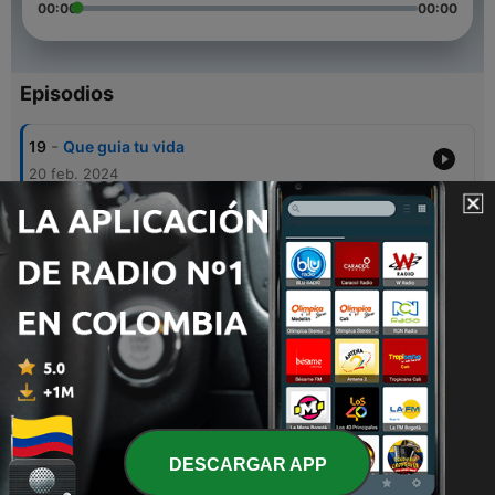
00:00
00:00
Episodios
-
19
Que guia tu vida
20 feb. 2024
-
18
Cosmovisión de Reino 2
30 ene. 2024
-
17
Cosmovisión de Reino
23 ene. 2024
-
16
jingle somos uno
04 sep. 2023
-
14
Salmo 91
19 jul. 2023
DESCARGAR APP