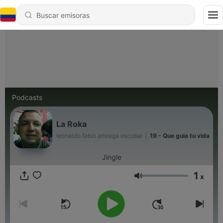
Podcasts
La Roka
leonardo fabio arteaga escobar
|
19 - Que guia tu vida
Jingle
1
x
Volumen