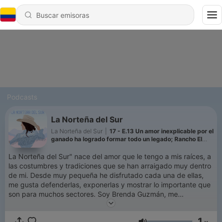
Podcasts
La Norteña del Sur
La Norteña del Sur
|
17 - E.13 Un amor inexplicable por el
ganado ha logrado formar todo un legado; Rancho El
Capire
La Norteña del Sur" nace del amor que le tengo a mis raíces, a
las costumbres y tradiciones que se han arraigado muy dentro
de mi. Desde muy pequeña he disfrutado cada una de ellas,
me gusta defenderlas, exponerlas y mostrar lo importante que
son para muchos sectores. Soy Brenda Guzmán, me
encantaría que escuches cada uno de nuestros episodios para
conocer un poco más de eso que nos apasiona.
1