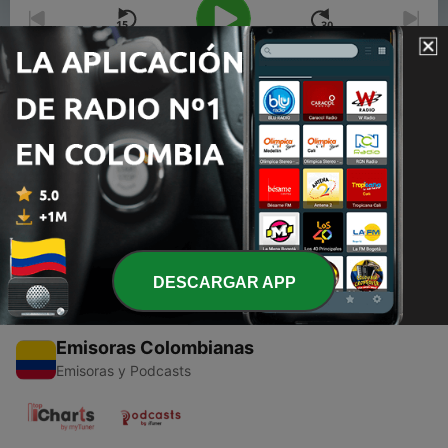
00:00
00:00
Episodios
-
1
La luna y el sol
16 jun. 2020
DESCARGAR APP
Emisoras Colombianas
Emisoras y Podcasts