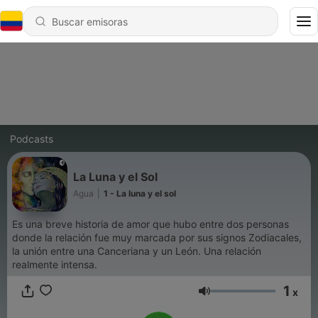
Podcasts
La Luna y el Sol
Agua
|
1 - La luna y el sol
Es una breve historia de amor que hubo entre dos personas
donde la relación fue muy marcada por sus signos Zodiacales,
la unión entre una Canceriana y un León. Una relación
realmente intensa.
1
x
Volumen