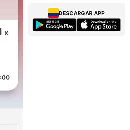
DESCARGAR APP
1
x
:00