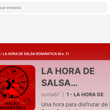
LA HORA DE SALSA ROMÁNTICA Nro. 11
LA HORA DE
SALSA
ROMÁNTICA Nr
sorita67
|
1 - LA HORA DE LA SALSA ROMÁNTICA NRO. 11
11
Una hora para disfrutar de 