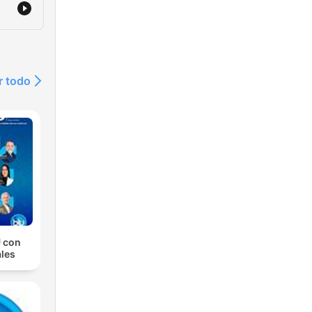
r todo
 con
les