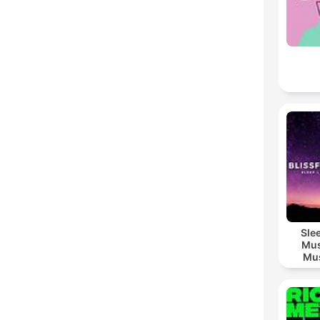
Sle
Mus
Mus
M