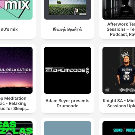
Afterwork T
90's mix
இசைத் தென்றல்
Sessions – T
Podcast, Ra
Hypnotic Te
Mixes
ep Meditation
Adam Beyer presents
Knight SA - Mi
ic - Relaxing
Drumcode
Sessions Up
ic for Sleep,
editation &
Relaxation