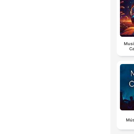
Musi
Ca
Mús