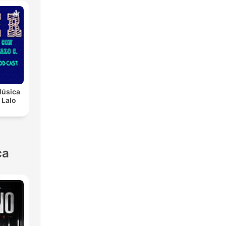
Música
 Lalo
ca