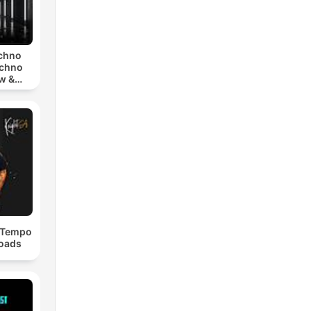
echno
echno
w &
chno
dTempo
loads