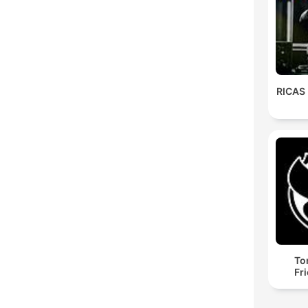
RICAS
To
Fr