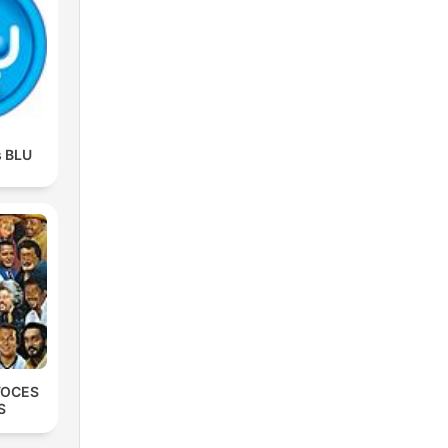
s BLU
VOCES
S