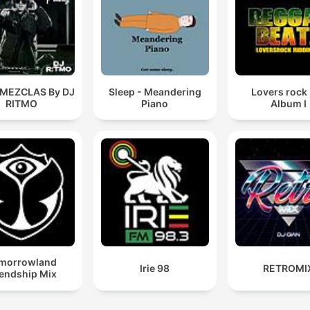
 MEZCLAS By DJ
Sleep - Meandering
Lovers rock
RITMO
Piano
Album I
morrowland
Irie 98
RETROMI
iendship Mix