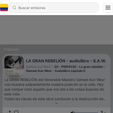
Podcasts
LA GRAN REBELIÓN - audiolibro - S.A.W.
Samael Aun Weor
|
30 - PREFACIO - La gran rebelión -
Samael Aun Weor - Audiolibro capitulo 0
La GRAN REBELIÓN del Venerable Maestro Samael Aun Weor
nos muestra palpablemente nuestra posición en la vida. Hay
que romper todo aquello que nos ate a las cosas ilusorias de
esta vida.
Todas las claves de esta obra conducen a la destrucción de
nuestros Yoes, para liberar la Esencia que es lo que vale en
nosotros. El odio, vanidad, ira, sufrimiento, entre otros, viene
1