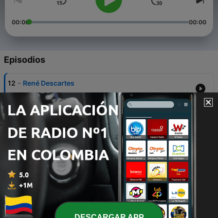
00:00
00:00
Episodios
-
12
René Descartes
06 dic. 2021
-
11
Santo Tomás de Aquino
19 nov. 2021
-
10
LA IMPORTANCIA DEL AUTOESTIMA Y LA
ACEPTACIÓN EN LAS RELACIONES DE PAREJA
03 nov. 2021
-
9
Autoestima y Autoconocimiento
27 oct. 2021
-
8
Las Habilidades Sociales
DESCARGAR APP