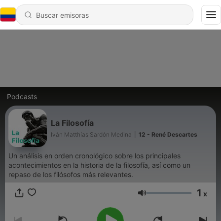
Podcasts
La Filosofía
Iván Matthías Sardón Medina
|
12 - René Descartes
Un análisis en orden cronológico sobre los principales
acontecimientos en la historia de la filosofía, así como un
repaso de los filósofos más relevantes.
1
x
Volumen