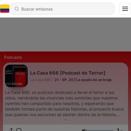
Podcasts
La Casa 666 [Podcast de Terror]
La Casa 666
|
21 - EP. 20 | La ayuda de un brujo
La Casa 666, un podcast dedicado a llevar el terror a tus
oídos, narrándote las vivencias más sombrías que nuestros
oyentes han compartido para nosotros, y esperando que
también formes parte de nuestras historias, el proyecto busca
que quienes nos escuchan se sientan dentro de la historia,
empatizando con el miedo que sintieron nuestros
protagonistas, aunque sabemos que ninguna sensación podrá
1