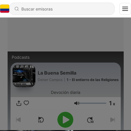
Podcasts
La Buena Semilla
Deiser Campos
|
1 - El entierro de las Religiones
Devoción diaria
1
x
Volumen