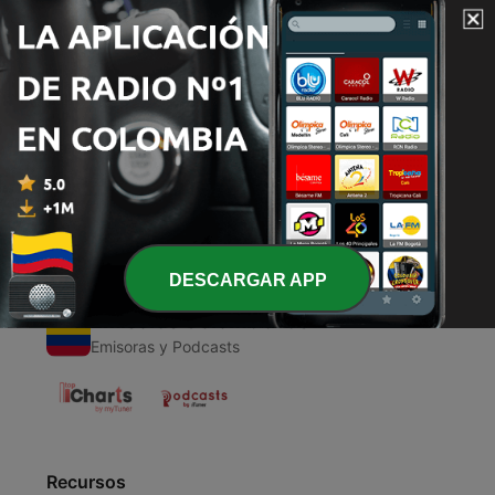
00:00
00:00
Episodios
-
1
El entierro de las Religiones
16 sep. 2020
DESCARGAR APP
Emisoras Colombianas
Emisoras y Podcasts
Recursos