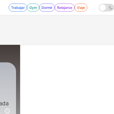
Trabajar
Gym
Dormir
Relajarse
Viaje
cada