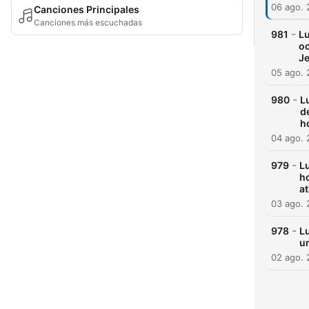
06 ago.
Canciones Principales
Canciones más escuchadas
-
981
Lu
oc
Je
05 ago.
-
980
L
d
h
04 ago.
-
979
Lu
ho
at
03 ago.
-
978
Lu
un
02 ago.