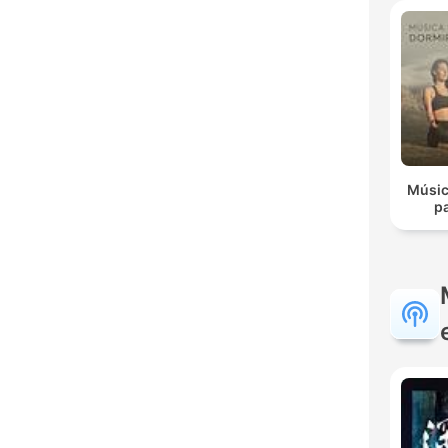
Músic
p