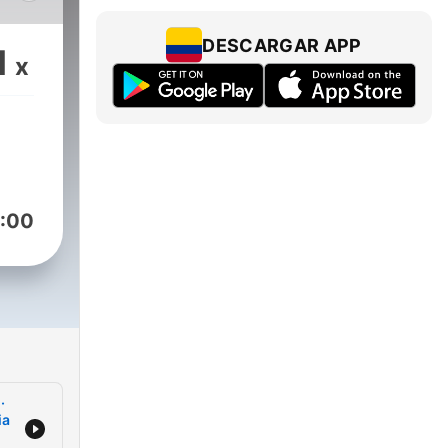
 Eva
os.
DESCARGAR APP
1
x
to
el
:00
a es
doro
ano
a
V
·
ia