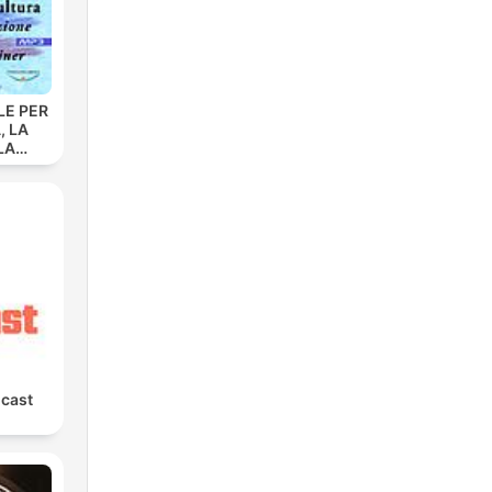
LE PER
, LA
LA
 La
ione
dolf
cast