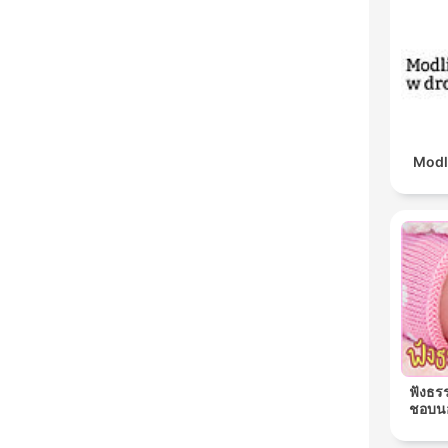
Modl
ฟังธร
ชอบนอ