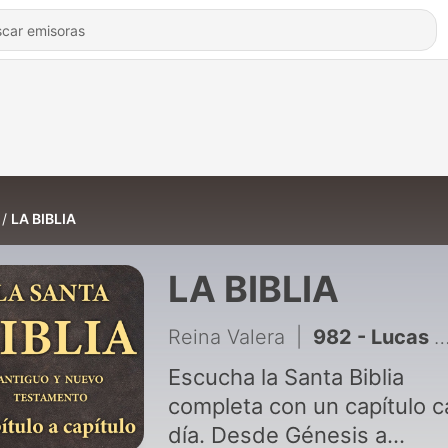
LA BIBLIA
LA BIBLIA
Reina Valera
|
982 - Lucas 9 - Misión de los doce discípulos · Muerte de Juan el Bautista · Alimentación de los cinco mil · La confesión de Pedro · Jesús anuncia su muerte · La transfiguración
Escucha la Santa Biblia
completa con un capítulo 
día. Desde Génesis a