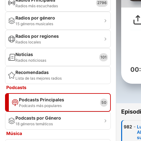
2796
Radios más escuchadas
Radios por género
15 géneros musicales
Radios por regiones
Radios locales
Noticias
101
Radios noticiosas
00
Recomendadas
Lista de las mejores radios
Podcasts
Podcasts Principales
50
Podcasts más populares
Episod
Podcasts por Género
18 géneros temáticos
-
982
L
A
Música
s