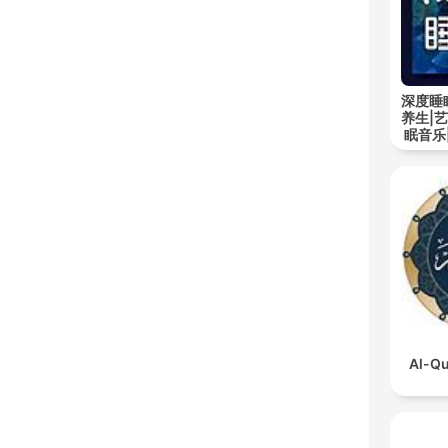
深度睡
养生|
眠音乐
Al-Qu