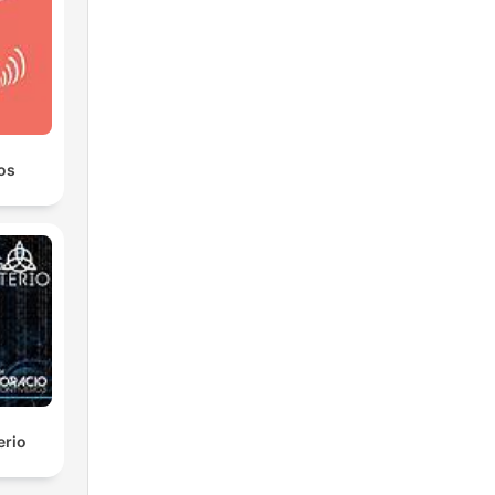
os
erio