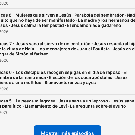
https://www.josepenacoto.
 2026
biblia
cas 8 - Mujeres que sirven a Jesús · Parábola del sembrador · Na
ulto que no haya de ser manifestado · La madre y los hermanos d
sús · Jesús calma la tempestad · El endemoniado gadareno
 2026
ucas 7 - Jesús sana al siervo de un centurión · Jesús resucita al hi
e la viuda de Naín · Los mensajeros de Juan el Bautista · Jesús en e
ogar de Simón el fariseo
 2026
cas 6 - Los discípulos recogen espigas en el día de reposo · El
mbre de la mano seca · Elección de los doce apóstoles · Jesús
iende a una multitud · Bienaventuranzas y ayes
 2026
cas 5 - La pesca milagrosa · Jesús sana a un leproso · Jesús sana
 paralítico · Llamamiento de Leví · La pregunta sobre el ayuno
 2026
Mostrar más episodios