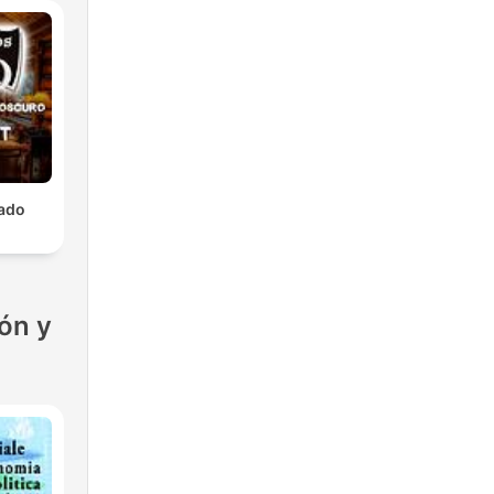
lado
ón y