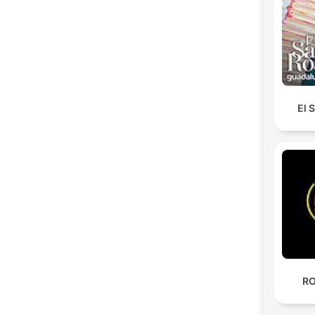
El 
RO