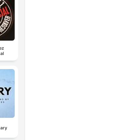
ez
al
sary