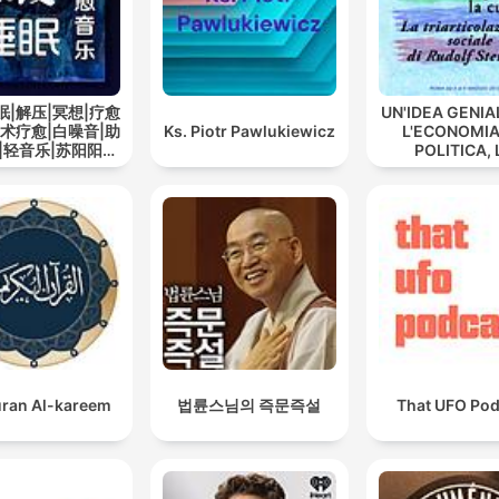
眠|解压|冥想|疗愈
UN'IDEA GENIA
艺术疗愈|白噪音|助
Ks. Piotr Pawlukiewicz
L'ECONOMIA
|轻音乐|苏阳阳频
POLITICA, 
道
CULTURA -
triarticolaz
sociale di Ru
Steiner
ran Al-kareem
법륜스님의 즉문즉설
That UFO Pod