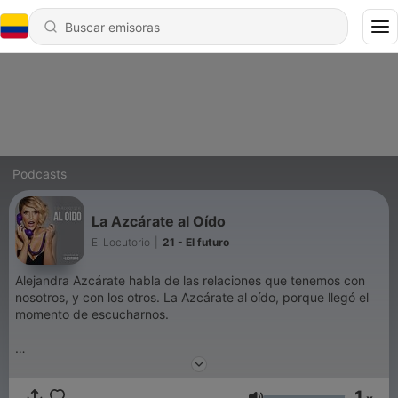
Podcasts
La Azcárate al Oído
El Locutorio
|
21 - El futuro
Alejandra Azcárate habla de las relaciones que tenemos con
nosotros, y con los otros. La Azcárate al oído, porque llegó el
momento de escucharnos.
@ellocutoriodc
www.ellocutorio.com
1