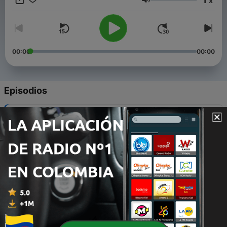
x
Volumen
00:00
00:00
Episodios
-
21
El futuro
20 sep. 2023
-
20
La cita
16 mar. 2023
-
19
El desamor
16 feb. 2023
-
18
Las ilusiones
25 nov. 2022