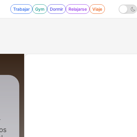
Trabajar
Gym
Dormir
Relajarse
Viaje
101 - Torito y sus cuadros
tos