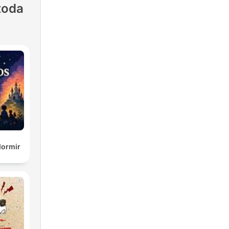
toda
dormir