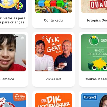
u: histórias para
Conta Kadu
Ιστορίες Ου
r para crianças
Jamaica
Vik & Gert
Csukás Mese