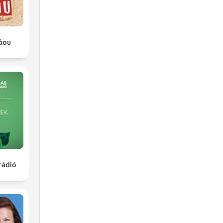
άου
rádió