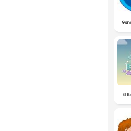
Gene
El B