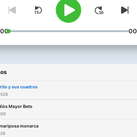
:00
00
ios
rito y sus cuadros
2026
diòs Mayor Beto
2026
 mariposa monarca
026