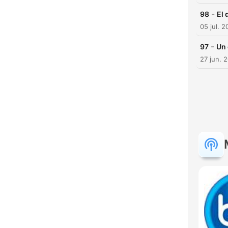
-
98
El 
05 jul. 
-
97
Un 
27 jun. 