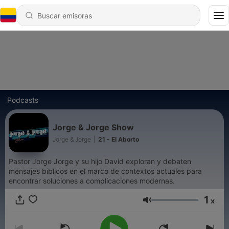
Podcasts
Jorge & Jorge Show
Jorge & Jorge
|
21 - El Aborto
Pastor Jorge Jorge y su hijo David exploran y debaten
mensajes biblicos en el marco de contextos actuales para
encontrar soluciones a complicaciones modernas.
1
x
Volumen