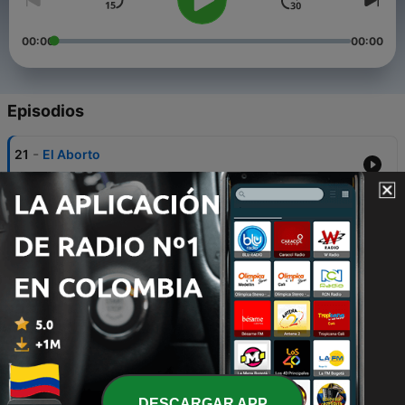
00:00
00:00
Episodios
-
21
El Aborto
22 sep. 2021
-
20
Socialismo II
08 mayo 2021
-
19
Socialismo I
01 mayo 2021
-
18
La Iglesia y su Relevancia en un Mundo
Posmoderno
17 abr. 2021
-
17
Inmigracion
DESCARGAR APP