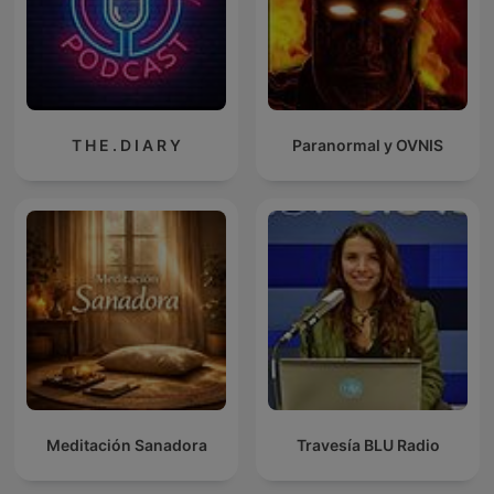
T H E . D I A R Y
Paranormal y OVNIS
Meditación Sanadora
Travesía BLU Radio