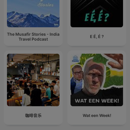
The Musafir Stories - India
E É, É ?
Travel Podcast
咖啡音乐
Wat een Week!