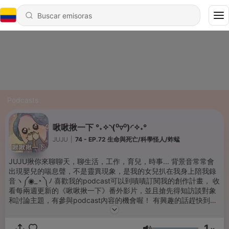
Podcasts
啾啾揪一下 °˖✧◝(⁰▿⁰)◜✧˖°
JUJU
|
74 - EP.72 生命與死亡/科學怪人/蚱蜢
JUJU揪你來聊聊天，聊生活，工作，育兒，時事... 背景音常常會
出現嬰兒的喘息聲，不是靈異現象，是我的女兒扒在我身上陪我錄
音ヽ༼◉_◔ ༽ﾉ 喜歡我的podcast可以到嘖嘖訂閱我的創作計畫， 收
看每兩週更新的《啾啾揪一下》番外影片，並且搶先得知訪談對象
和討論主題，有參與podcast內容的機會喔！ 有興趣的話趕快到以
下連結訂閱支持吧！⤵️ https://www.zeczec.com/projects/juju-c?
r=d233863619782
1