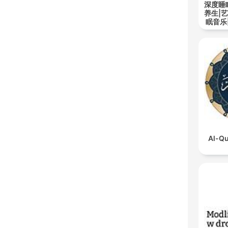
深度睡
养生|
眠音乐
Al-Qu