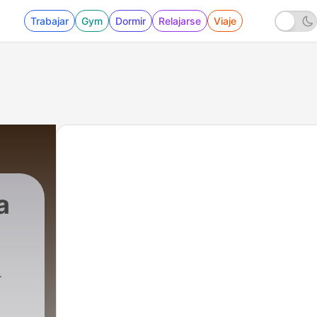
Trabajar
Gym
Dormir
Relajarse
Viaje
a