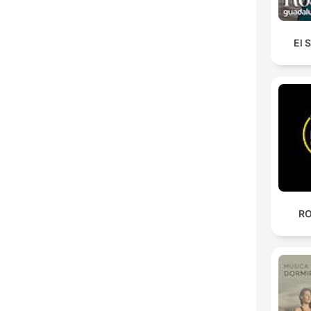
El 
RO