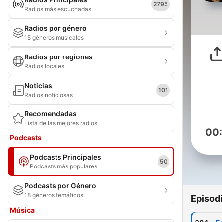
2795
Radios más escuchadas
Radios por género
15 géneros musicales
Radios por regiones
Radios locales
Noticias
101
Radios noticiosas
Recomendadas
Lista de las mejores radios
00
Podcasts
Podcasts Principales
50
Podcasts más populares
Podcasts por Género
18 géneros temáticos
Episod
Música