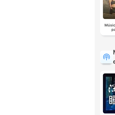
Músic
p