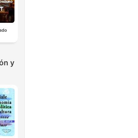
lado
ón y