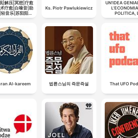
眠|解压|冥想|疗愈
UN'IDEA GENIA
艺术疗愈|白噪音|助
Ks. Piotr Pawlukiewicz
L'ECONOMIA
|轻音乐|苏阳阳频
POLITICA, 
道
CULTURA -
triarticolaz
sociale di Ru
Steiner
ran Al-kareem
법륜스님의 즉문즉설
That UFO Pod