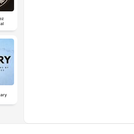
ez
al
sary