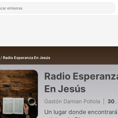
Radio Esperanza En Jesús
Radio Esperanz
En Jesús
Gastón Damian Pollola
|
304 - Estamos en guerra!!! 📖🙇🏻‍♂️
Un lugar donde encontrará