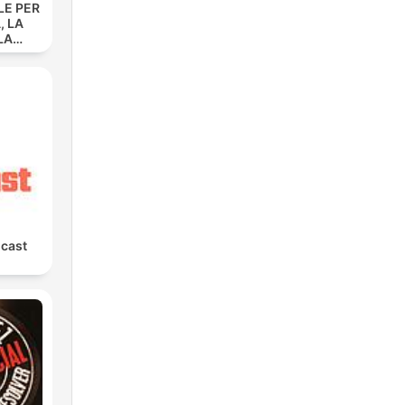
LE PER
, LA
LA
 La
ione
dolf
cast