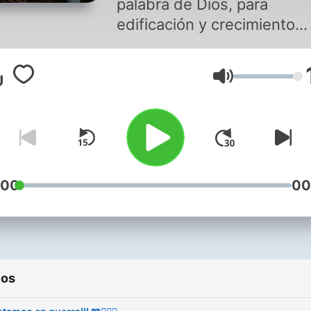
palabra de Dios, para
edificación y crecimiento
espiritual. Este contenido lo
hago con todo el corazón ❤
Volumen
te bendijo, te ayudó o te
aportó algo, podés apoyar
con una donación. Cada ap
suma y me ayuda a seguir
adelante 🙌 👉 Apoyá acá:
https://link.mercadopago.
:00
00
ios