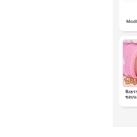
Modl
ฟังธร
ชอบนอ