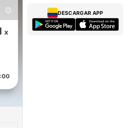
DESCARGAR APP
️ Si
1
x
me
orte
com.ar/esperanzaenjesus
:00