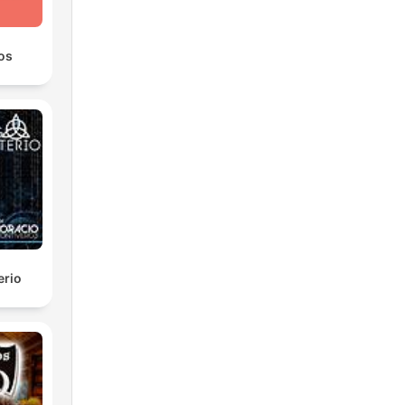
os
erio