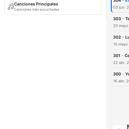
-
304
Es
Canciones Principales
03 jun. 
Canciones más escuchadas
-
303
Te
20 mayo
-
302
L
10 mayo
-
301
Ce
22 abr. 
-
300
Y
16 abr. 