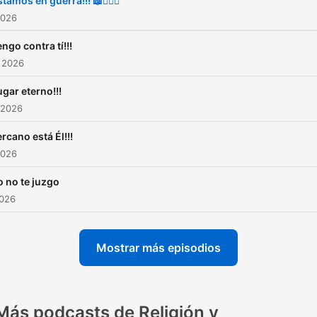
tamos en guerra!!! 📖🙇🏻‍♂️
2026
ngo contra tí!!!
 2026
ugar eterno!!!
 2026
rcano está Él!!!
2026
o no te juzgo
2026
Mostrar más episodios
Más podcasts de Religión y