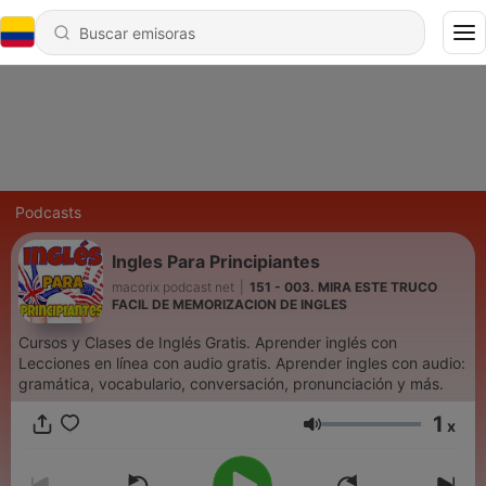
Podcasts
Ingles Para Principiantes
macorix podcast net
|
151 - 003. MIRA ESTE TRUCO
FACIL DE MEMORIZACION DE INGLES
Cursos y Clases de Inglés Gratis. Aprender inglés con
Lecciones en línea con audio gratis. Aprender ingles con audio:
gramática, vocabulario, conversación, pronunciación y más.
1
x
Volumen