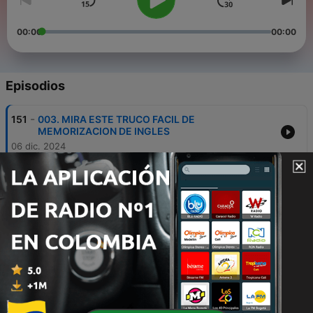
00:00
00:00
Episodios
-
151
003. MIRA ESTE TRUCO FACIL DE
MEMORIZACION DE INGLES
06 dic. 2024
-
150
004. LA MEJOR LECCION LO QUE TIENES QUE
SABER SI ESTAS APRENDIENDO INGLES
04 dic. 2024
-
149
002. TE ENSEÑO COMO MEMORIZAR ESTO QUE
TE HARA HABLAR INGLES
03 dic. 2024
-
148
006. LA FORMA MAS FACIL DE HABLAR Y HACER
PREGUNTAS EN INGLES SIN ERRORES
10 oct. 2024