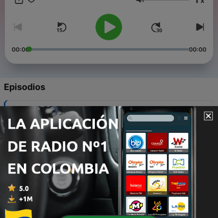
x
Darüber hinaus kommentieren die Comedy Hirten auch das
Volumen
aktuelle Zeitgeschehen.
00:00
00:00
Episodios
-
9
Ei & Mai
18 abr. 2025
-
8
Frühlingsgefühle bei den Comedy Hirten
20 mar. 2025
-
7
Hirten Quartett
13 mar. 2025
-
6
Backstage im Casanova - oder der liegende Herbert
in der Transportbox