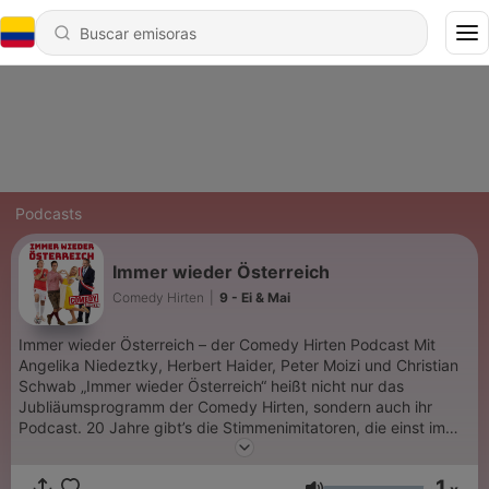
Podcasts
Immer wieder Österreich
Comedy Hirten
|
9 - Ei & Mai
Immer wieder Österreich – der Comedy Hirten Podcast Mit
Angelika Niedeztky, Herbert Haider, Peter Moizi und Christian
Schwab „Immer wieder Österreich“ heißt nicht nur das
Jubliäumsprogramm der Comedy Hirten, sondern auch ihr
Podcast. 20 Jahre gibt’s die Stimmenimitatoren, die einst im
Ö3 Wecker groß geworden sind, bereits. In dieser Zeit sind
viele Geschichten passiert, die besten werden hier erzählt.
1