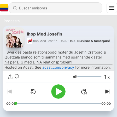
Podcasts
Ihop Med Josefin
Ihop Med Josefin
|
198 - 195. Burkisar & tomatpuré
I Sveriges bästa relationspodd möter du Josefin Crafoord &
Quetzala Blanco som tillsammans med spännande gäster
hjälper DIG med DINA relationsproblem!
Hosted on Acast. See
acast.com/privacy
for more information.
1
x
Volumen
00:00
00:00