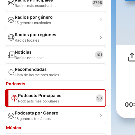
2798
Radios más escuchadas
Radios por género
15 géneros musicales
Radios por regiones
Radios locales
Noticias
101
Radios noticiosas
Recomendadas
Lista de las mejores radios
Podcasts
Podcasts Principales
50
Podcasts más populares
00
Podcasts por Género
18 géneros temáticos
Música