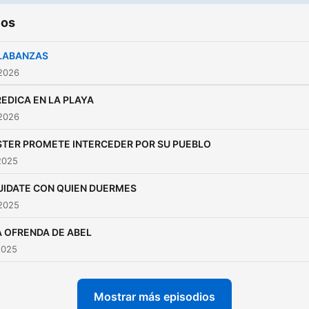
Pentecostal I .Casa de
ios
OraciónPaginas secundaria
@conectadosconjesus40@jo
LABANZAS
 2026
EDICA EN LA PLAYA
 2026
STER PROMETE INTERCEDER POR SU PUEBLO
2025
UIDATE CON QUIEN DUERMES
 2025
A OFRENDA DE ABEL
2025
Mostrar más episodios