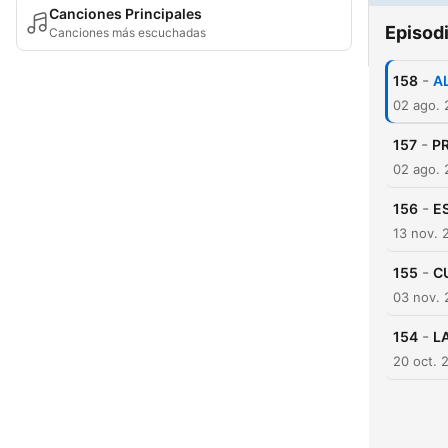
Canciones Principales
Episod
Canciones más escuchadas
-
158
A
02 ago.
-
157
PR
02 ago.
-
156
E
13 nov. 
-
155
C
03 nov.
-
154
L
20 oct. 