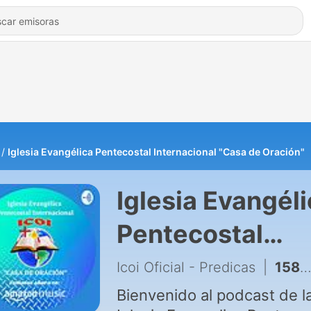
Iglesia Evangélica Pentecostal Internacional "Casa de Oración"
Iglesia Evangél
Pentecostal
Internacional
Icoi Oficial - Predicas
|
158 - ALABANZAS
"Casa de Oració
Bienvenido al podcast de l