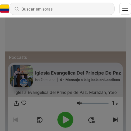
Podcasts
Iglesia Evangelica Del Príncipe De Paz
isai7orellana
|
4 - Mensaje a la Iglesia en Laodicea
Iglesia Evangelica del Príncipe de Paz. Morazán, Yoro
1
x
Volumen