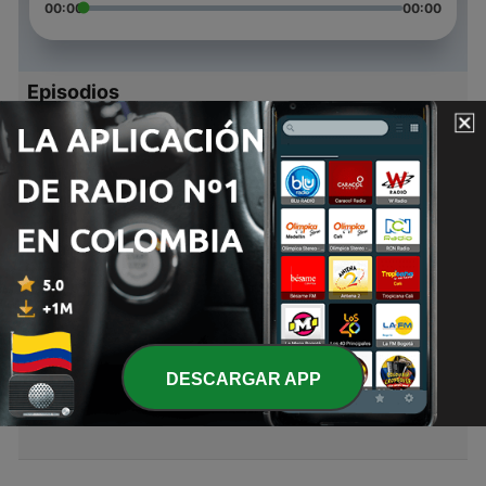
00:00
00:00
Episodios
-
4
Mensaje a la Iglesia en Laodicea
30 mar. 2020
-
3
Mensaje a la iglesia en Filadelfia
25 mar. 2020
-
2
Estudio del libro de Daniel (Daniel 12)
20 feb. 2020
-
1
Mensaje a las Iglesias
DESCARGAR APP
16 feb. 2020