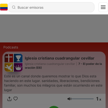
Podcasts
Iglesia cristiana cuadrangular cevillar
Iglesia cristiana cuadrangular cevillar
|
7 - El poder de la
oración (E6)
Este es un canal donde queremos mostrar lo que Dios esta
haciendo en este lugar. sanidades, liberaciones, bendiciones
familiar, son muchos los milagros que están ocurriendo en este
lugar
1
x
Volumen