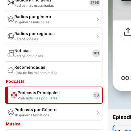
2798
Radios más escuchadas
Radios por género
15 géneros musicales
Radios por regiones
Radios locales
Noticias
101
Radios noticiosas
Recomendadas
Lista de las mejores radios
00
Podcasts
Podcasts Principales
50
Podcasts más populares
Podcasts por Género
18 géneros temáticos
Episod
Música