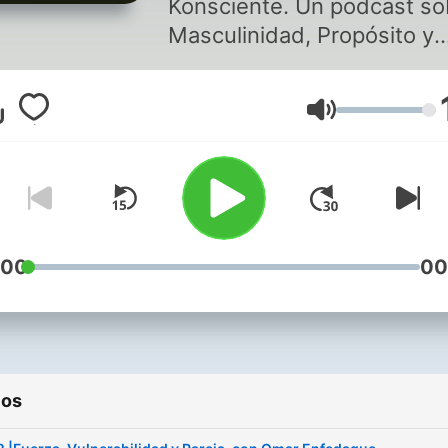
Konsciente. Un podcast sobre
Masculinidad, Propósito y
Relaciones. Para Hombres en
busca de nuevos referent
Volumen
masculinos. Me encuentras en:
https://www.instagram.co
o en mi página web:
https://hombrekonsciente
:00
00
ios