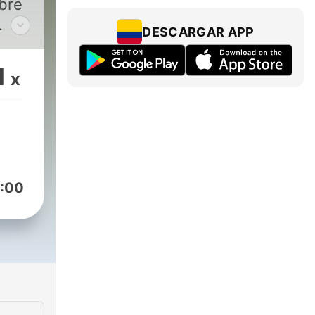
DESCARGAR APP
es
1
x
m/hombrekonsciente
.com/
:00