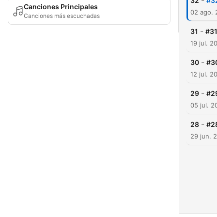
-
32
#32
Canciones Principales
02 ago.
Canciones más escuchadas
-
31
#31
19 jul. 2
-
30
#30
12 jul. 2
-
29
#29
05 jul. 
-
28
#28
29 jun. 