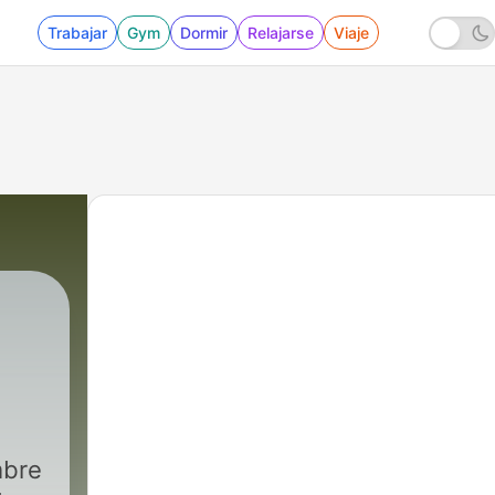
Trabajar
Gym
Dormir
Relajarse
Viaje
mbre