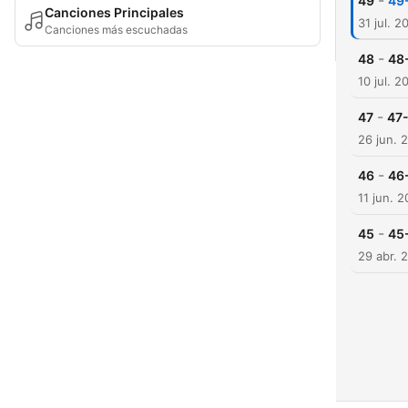
-
49
49-
Canciones Principales
31 jul. 2
Canciones más escuchadas
-
48
48-
10 jul. 2
-
47
47-
26 jun. 
-
46
46
11 jun. 
-
45
45
29 abr. 