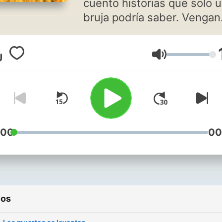
cuento historias que solo 
bruja podría saber. Vengan
cerca de la hoguera y
ponganse cómodos, las
Volumen
pesadillas vendrán despué
Para enviar cuentos/histor
reales:
cuentosdelabrujapodcast
:00
00
ios