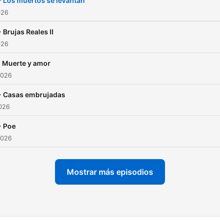
 Los muertos se levantan
026
 Brujas Reales II
026
 Muerte y amor
2026
- Casas embrujadas
2026
- Poe
2026
Mostrar más episodios