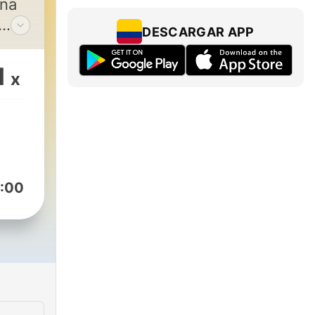
una
DESCARGAR APP
1
x
s.
ias
@gmail.com
:00