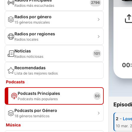
2796
Radios más escuchadas
Radios por género
15 géneros musicales
Radios por regiones
Radios locales
Noticias
101
Radios noticiosas
00
Recomendadas
Lista de las mejores radios
Podcasts
Podcasts Principales
50
Podcasts más populares
Episod
Podcasts por Género
18 géneros temáticos
-
2
Lov
Música
10 mar. 