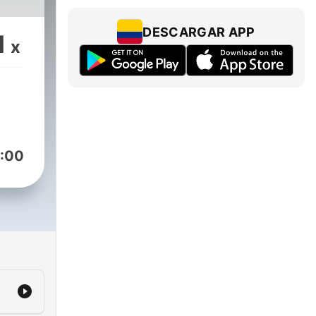
DESCARGAR APP
1
x
:00