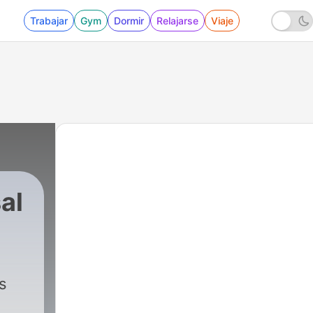
Trabajar
Gym
Dormir
Relajarse
Viaje
al
as