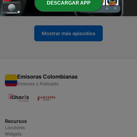
DESCARGAR APP
-
58
35 - Gonzalo Benítez - Un gran flauta - EP 4
17 ago. 2023
Mostrar más episodios
Emisoras Colombianas
Emisoras y Podcasts
Recursos
Locutores
Widgets