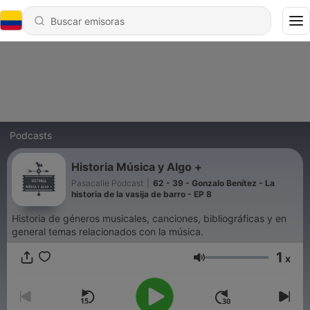
Podcasts
Historia Música y Algo +
Pasacalle Podcast
|
62 - 39 - Gonzalo Benítez - La
historia de la vasija de barro - EP 8
Historia de géneros musicales, canciones, bibliográficas y en
general temas relacionados con la música.
1
x
Volumen