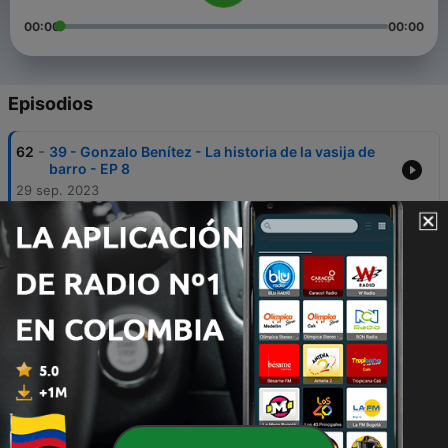
00:00
00:00
Episodios
-
62
39 - Gonzalo Benítez - La historia de la vasija de
barro - EP 8
29 sep. 2023
-
61
38 - Gonzalo Benítez - La guerra de los mundos
UIO - EP 7
25 sep. 2023
-
60
37 - Gonzalo Benítez - Nace el Dúo Benitez
Valencia - EP 6
29 ago. 2023
-
59
36 - Gonzalo Benítez - Que lindo es mi Quito - EP
5
24 ago. 2023