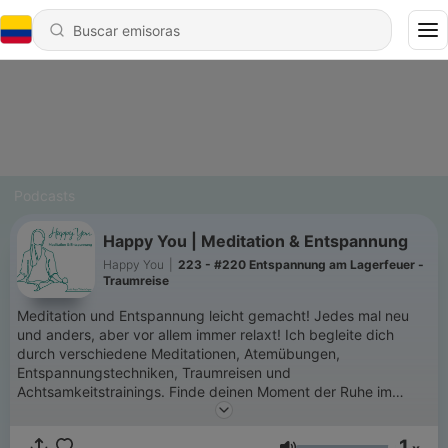
Podcasts
Happy You | Meditation & Entspannung
Happy You
|
223 - #220 Entspannung am Lagerfeuer -
Traumreise
Meditation und Entspannung leicht gemacht! Jedes mal neu
und anders, aber vor allem immer relaxt! Ich begleite dich
durch verschiedene Meditationen, Atemübungen,
Entspannungstechniken, Traumreisen und
Achtsamkeitstrainings. Finde deinen Moment der Ruhe im
stressigen Alltag. Mehr Infos unter: www.happy-you.de
1