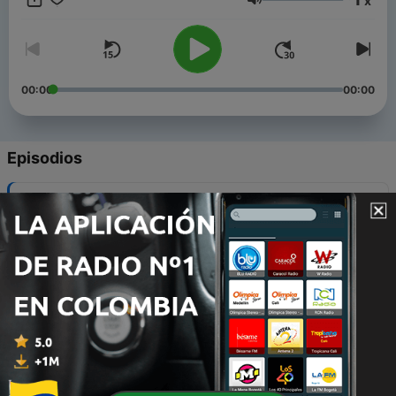
x
Volumen
00:00
00:00
Episodios
-
223
#220 Entspannung am Lagerfeuer - Traumreise
01 ago. 2026
-
222
#219 Meditation - Farben atmen
18 jul. 2026
-
221
#218 Die Box-Atmung
04 jul. 2026
-
220
#217 Affirmationen zum Einschlafen - für Körper,
Geist & Seele