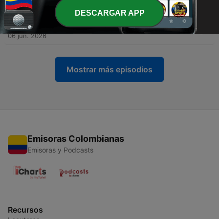
20 jun. 2026
DESCARGAR APP
-
219
#216 Traumreise zu den Walen
06 jun. 2026
Mostrar más episodios
Emisoras Colombianas
Emisoras y Podcasts
Recursos