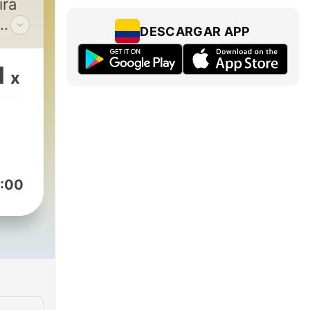
ira
DESCARGAR APP
o
1
x
:00