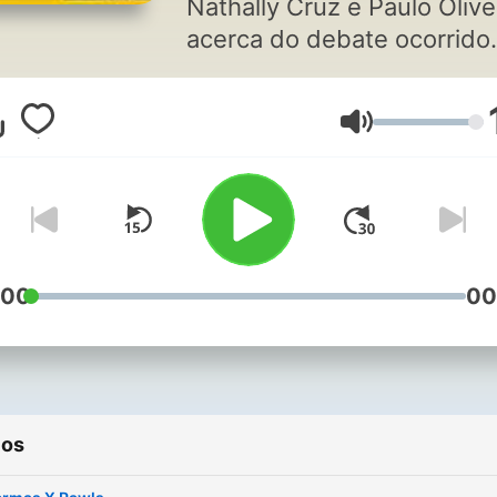
Nathally Cruz e Paulo Olive
acerca do debate ocorrido
entre Habermas e Rawls n
“journal of philosophy”
Volumen
:00
00
ios