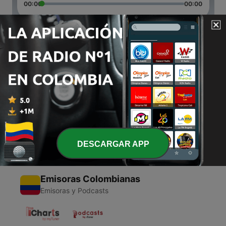
00:00
00:00
Episodios
-
2
Abandono
02 mayo 2020
-
1
Gpsestereo (Trailer)
02 mayo 2020
DESCARGAR APP
Emisoras Colombianas
Emisoras y Podcasts