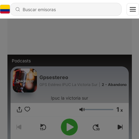
Podcasts
Gpsestereo
GPS Estéreo IPUC La Victoria Sur
|
2 - Abandono
Ipuc la victoria sur
1
x
Volumen