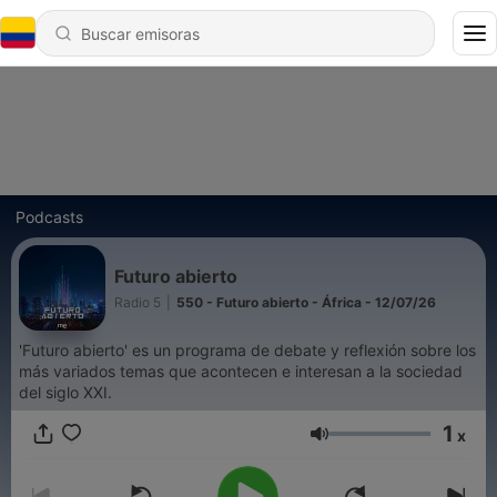
Podcasts
Futuro abierto
Radio 5
|
550 - Futuro abierto - África - 12/07/26
'Futuro abierto' es un programa de debate y reflexión sobre los
más variados temas que acontecen e interesan a la sociedad
del siglo XXI.
1
x
Volumen