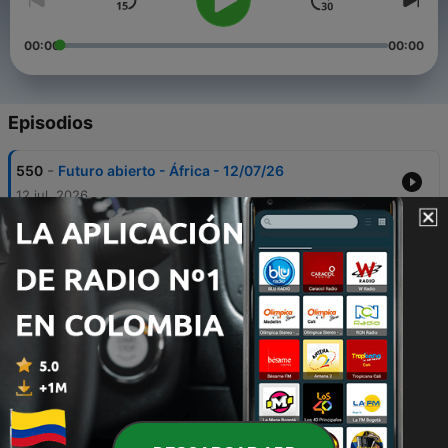
00:00
00:00
Episodios
-
550
Futuro abierto - África - 12/07/26
12 jul. 2026
-
549
Futuro abierto - Gentrificación - 28/06/26
28 jun. 2026
-
548
Futuro abierto - La nueva solidaridad y el micro
mecenazgo - 05/07/26
05 jul. 2026
-
547
Futuro abierto - Economía circular - 21/06/26
21 jun. 2026
-
546
Futuro abierto - La salud mental en los jóvenes -