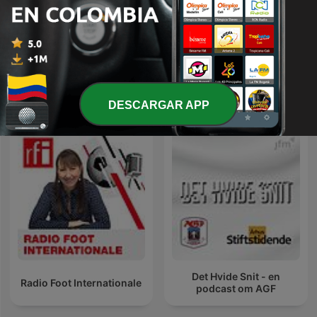
Blog Deportivo
Cambio de Ritmo
Más podcasts internacionales de Deportes
DESCARGAR APP
Det Hvide Snit - en
Radio Foot Internationale
podcast om AGF