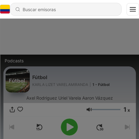
Podcasts
Fútbol
KARLA LIZET VARELAMIRANDA
|
1 - Fútbol
Axel Rodriguez Uriel Varela Aaron Vázquez
1
x
Volumen