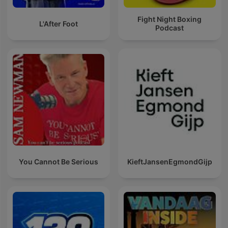
Fight Night Boxing
L'After Foot
Podcast
You Cannot Be Serious
KieftJansenEgmondGijp